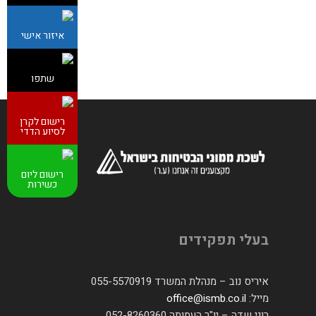
איזור אישי
שתפו
רישום לקרן
לסיוע הדדי
רישום ליום
כשירות
בעלי תפקידים
איריס נוב – מנהלת המשרד 055-5570919
מייל:
office@ismb.co.il
רוני שדה – יו"ר העמותה 052-8260360