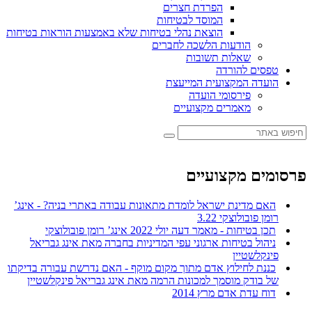
הפרדת חצרים
המוסד לבטיחות
הוצאת נהלי בטיחות שלא באמצעות הוראות בטיחות
הודעות הלשכה לחברים
שאלות תשובות
טפסים להורדה
הועדה המקצועית המייעצת
פירסומי הועדה
מאמרים מקצועיים
פרסומים מקצועיים
האם מדינת ישראל לומדת מתאונות עבודה באתרי בניה? - אינג’
רומן פובולוצקי 3.22
תכן בטיחות - מאמר דעה יולי 2022 אינג’ רומן פובולוצקי
ניהול בטיחות ארגוני עפי המדיניות בחברה מאת אינג גבריאל
פינקלשטיין
כננת לחילוץ אדם מתוך מקום מוקף - האם נדרשת עבורה בדיקתו
של בודק מוסמך למכונות הרמה מאת אינג גבריאל פינקלשטיין
דוח עדת אדם מרץ 2014