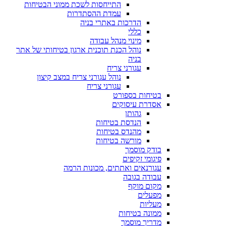
התייחסות לשכת ממוני הבטיחות
עמדת ההסתדרות
הדרכות באתרי בניה
כללי
מינוי מנהל עבודה
נוהל הכנת תוכנית ארגון בטיחותי של אתר
בניה
עגורני צריח
נוהל עגורני צריח במצב קיצון
עגורני צריח
בטיחות בספורט
אסדרת עיסוקים
גהותן
הנדסת בטיחות
מהנדס בטיחות
מורשה בטיחות
בודק מוסמך
פיגומי זקיפים
עגורנאים ואתתים, מכונות הרמה
עבודה בגובה
מקום מוקף
מפעלים
מעליות
ממונה בטיחות
מדריך מוסמך