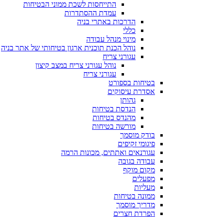
התייחסות לשכת ממוני הבטיחות
עמדת ההסתדרות
הדרכות באתרי בניה
כללי
מינוי מנהל עבודה
נוהל הכנת תוכנית ארגון בטיחותי של אתר בניה
עגורני צריח
נוהל עגורני צריח במצב קיצון
עגורני צריח
בטיחות בספורט
אסדרת עיסוקים
גהותן
הנדסת בטיחות
מהנדס בטיחות
מורשה בטיחות
בודק מוסמך
פיגומי זקיפים
עגורנאים ואתתים, מכונות הרמה
עבודה בגובה
מקום מוקף
מפעלים
מעליות
ממונה בטיחות
מדריך מוסמך
הפרדת חצרים