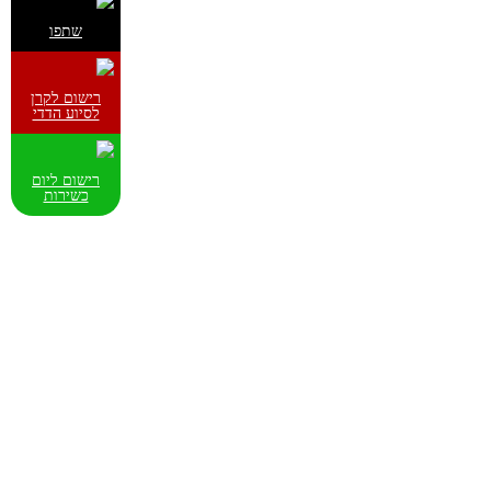
שתפו
רישום לקרן
לסיוע הדדי
רישום ליום
כשירות