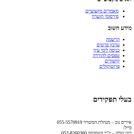
מאמרים מקצועיים
פירסומי הועדה
מידע חשוב
הרשמה
עדכון פרטים
כניסה לימי עיון
טפסים להורדה
קישורים
פרוטוקולים
בעלי תפקידים
איריס נוב – מנהלת המשרד 055-5570919
מייל:
office@ismb.co.il
רוני שדה – יו"ר העמותה 052-8260360