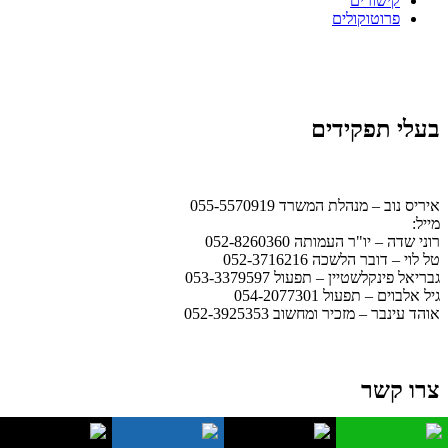
קישורים
פרוטוקולים
בעלי תפקידים
איריס נוב – מנהלת המשרד 055-5570919
מייל:
office@ismb.co.il
רוני שדה – יו"ר העמותה 052-8260360
טל לוי – דובר הלשכה 052-3716216
גבריאל פינקלשטיין – תפעול 053-3379597
גיל אלבוים – תפעול 054-2077301
אוהד עינבר – מזכיר ומחשוב 052-3925353
צרו קשר
שעות מענה טלפוני במשרד – בימי ראשון 12:00 – 17:00