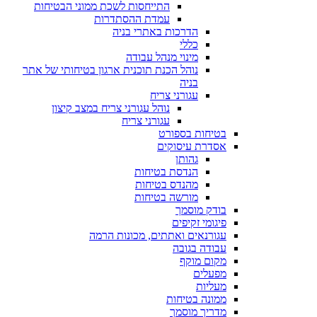
התייחסות לשכת ממוני הבטיחות
עמדת ההסתדרות
הדרכות באתרי בניה
כללי
מינוי מנהל עבודה
נוהל הכנת תוכנית ארגון בטיחותי של אתר
בניה
עגורני צריח
נוהל עגורני צריח במצב קיצון
עגורני צריח
בטיחות בספורט
אסדרת עיסוקים
גהותן
הנדסת בטיחות
מהנדס בטיחות
מורשה בטיחות
בודק מוסמך
פיגומי זקיפים
עגורנאים ואתתים, מכונות הרמה
עבודה בגובה
מקום מוקף
מפעלים
מעליות
ממונה בטיחות
מדריך מוסמך