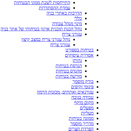
התייחסות לשכת ממוני הבטיחות
עמדת ההסתדרות
הדרכות באתרי בניה
כללי
מינוי מנהל עבודה
נוהל הכנת תוכנית ארגון בטיחותי של אתר בניה
עגורני צריח
נוהל עגורני צריח במצב קיצון
עגורני צריח
בטיחות בספורט
אסדרת עיסוקים
גהותן
הנדסת בטיחות
מהנדס בטיחות
מורשה בטיחות
בודק מוסמך
פיגומי זקיפים
עגורנאים ואתתים, מכונות הרמה
עבודה בגובה
מקום מוקף
מפעלים
מעליות
ממונה בטיחות
מדריך מוסמך
הפרדת חצרים