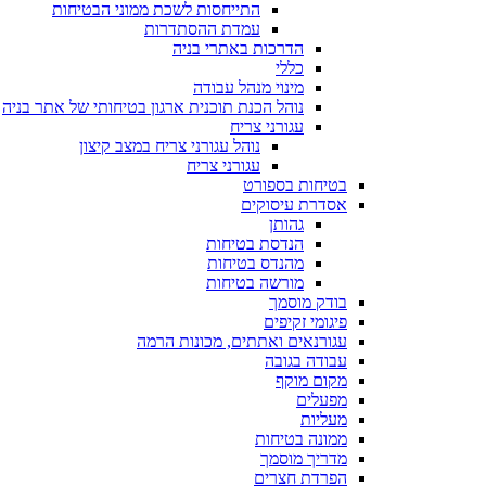
התייחסות לשכת ממוני הבטיחות
עמדת ההסתדרות
הדרכות באתרי בניה
כללי
מינוי מנהל עבודה
נוהל הכנת תוכנית ארגון בטיחותי של אתר בניה
עגורני צריח
נוהל עגורני צריח במצב קיצון
עגורני צריח
בטיחות בספורט
אסדרת עיסוקים
גהותן
הנדסת בטיחות
מהנדס בטיחות
מורשה בטיחות
בודק מוסמך
פיגומי זקיפים
עגורנאים ואתתים, מכונות הרמה
עבודה בגובה
מקום מוקף
מפעלים
מעליות
ממונה בטיחות
מדריך מוסמך
הפרדת חצרים