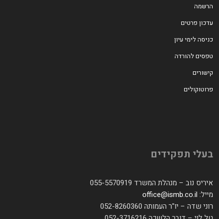
הרשמה
עדכון פרטים
כניסה לימי עיון
טפסים להורדה
קישורים
פרוטוקולים
בעלי תפקידים
איריס נוב – מנהלת המשרד 055-5570919
מייל:
office@ismb.co.il
רוני שדה – יו"ר העמותה 052-8260360
טל לוי – דובר הלשכה 052-3716216