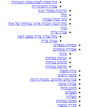
התייחסות לשכת ממוני הבטיחות
עמדת ההסתדרות
הדרכות באתרי בניה
כללי
מינוי מנהל עבודה
נוהל הכנת תוכנית ארגון בטיחותי של אתר
בניה
עגורני צריח
נוהל עגורני צריח במצב קיצון
עגורני צריח
בטיחות בספורט
אסדרת עיסוקים
גהותן
הנדסת בטיחות
מהנדס בטיחות
מורשה בטיחות
בודק מוסמך
פיגומי זקיפים
עגורנאים ואתתים, מכונות הרמה
עבודה בגובה
מקום מוקף
מפעלים
מעליות
ממונה בטיחות
מדריך מוסמך