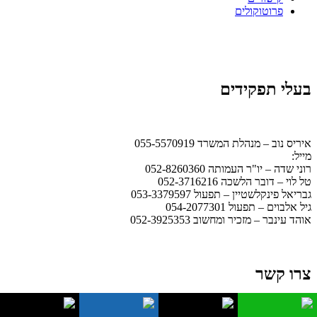
פרוטוקולים
בעלי תפקידים
איריס נוב – מנהלת המשרד 055-5570919
מייל:
office@ismb.co.il
רוני שדה – יו"ר העמותה 052-8260360
טל לוי – דובר הלשכה 052-3716216
גבריאל פינקלשטיין – תפעול 053-3379597
גיל אלבוים – תפעול 054-2077301
אוהד עינבר – מזכיר ומחשוב 052-3925353
צרו קשר
שעות מענה טלפוני במשרד – בימי ראשון 12:00 – 17:00