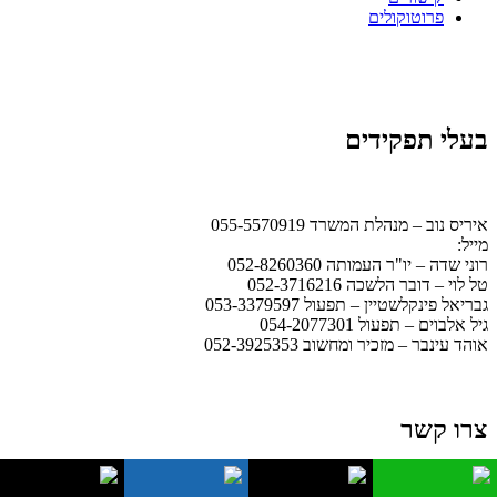
פרוטוקולים
בעלי תפקידים
איריס נוב – מנהלת המשרד 055-5570919
מייל:
office@ismb.co.il
רוני שדה – יו"ר העמותה 052-8260360
טל לוי – דובר הלשכה 052-3716216
גבריאל פינקלשטיין – תפעול 053-3379597
גיל אלבוים – תפעול 054-2077301
אוהד עינבר – מזכיר ומחשוב 052-3925353
צרו קשר
שעות מענה טלפוני במשרד – בימי ראשון 12:00 – 17:00