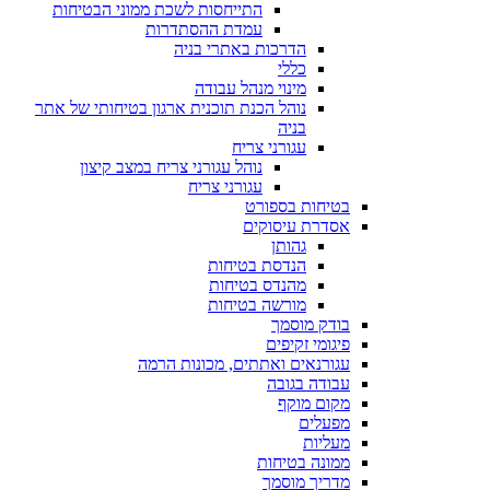
התייחסות לשכת ממוני הבטיחות
עמדת ההסתדרות
הדרכות באתרי בניה
כללי
מינוי מנהל עבודה
נוהל הכנת תוכנית ארגון בטיחותי של אתר
בניה
עגורני צריח
נוהל עגורני צריח במצב קיצון
עגורני צריח
בטיחות בספורט
אסדרת עיסוקים
גהותן
הנדסת בטיחות
מהנדס בטיחות
מורשה בטיחות
בודק מוסמך
פיגומי זקיפים
עגורנאים ואתתים, מכונות הרמה
עבודה בגובה
מקום מוקף
מפעלים
מעליות
ממונה בטיחות
מדריך מוסמך