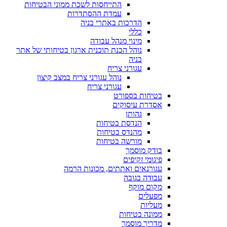
התייחסות לשכת ממוני הבטיחות
עמדת ההסתדרות
הדרכות באתרי בניה
כללי
מינוי מנהל עבודה
נוהל הכנת תוכנית ארגון בטיחותי של אתר
בניה
עגורני צריח
נוהל עגורני צריח במצב קיצון
עגורני צריח
בטיחות בספורט
אסדרת עיסוקים
גהותן
הנדסת בטיחות
מהנדס בטיחות
מורשה בטיחות
בודק מוסמך
פיגומי זקיפים
עגורנאים ואתתים, מכונות הרמה
עבודה בגובה
מקום מוקף
מפעלים
מעליות
ממונה בטיחות
מדריך מוסמך