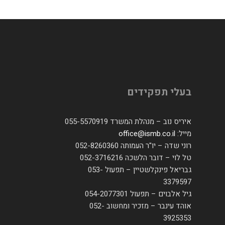
בעלי תפקידים
איריס נוב – מנהלת המשרד 055-5570919
מייל:
office@ismb.co.il
רוני שדה – יו"ר העמותה 052-8260360
טל לוי – דובר הלשכה 052-3716216
גבריאל פינקלשטיין – תפעול 053-
3379597
גיל אלבוים – תפעול 054-2077301
אוהד עינבר – מזכיר ומחשוב 052-
3925353