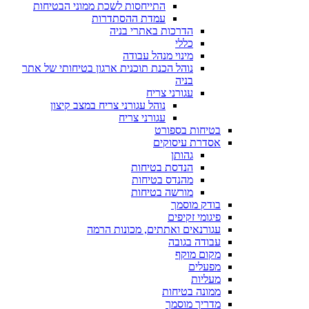
התייחסות לשכת ממוני הבטיחות
עמדת ההסתדרות
הדרכות באתרי בניה
כללי
מינוי מנהל עבודה
נוהל הכנת תוכנית ארגון בטיחותי של אתר
בניה
עגורני צריח
נוהל עגורני צריח במצב קיצון
עגורני צריח
בטיחות בספורט
אסדרת עיסוקים
גהותן
הנדסת בטיחות
מהנדס בטיחות
מורשה בטיחות
בודק מוסמך
פיגומי זקיפים
עגורנאים ואתתים, מכונות הרמה
עבודה בגובה
מקום מוקף
מפעלים
מעליות
ממונה בטיחות
מדריך מוסמך