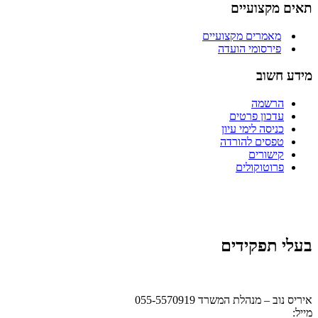
תאים מקצועיים
מאמרים מקצועיים
פירסומי הועדה
מידע חשוב
הרשמה
עדכון פרטים
כניסה לימי עיון
טפסים להורדה
קישורים
פרוטוקולים
בעלי תפקידים
איריס נוב – מנהלת המשרד 055-5570919
מייל:
office@ismb.co.il