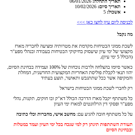
תאריך התחלה:
06/01/2026
תאריך סיום:
10/02/2026
אשכול:
5
לכניסה ליום עיון לחצו כאן >>>
מה נקבל
לשכת ממוני הבטיחות מקדמת את מטרותיה ומציעה לחבריה מארז
מקצועי של ימי עיון שיעסוק בחיקוקי הבטיחות בעבודה ובנהלי מפע"ר
(הכולל 5 ימי עיון),
כאשר סיומו בהצלחה ולרבות נוכחות של 100% ועמידה בבחינת הסיום,
יהוו תנאי לקבלת פוליסת האחריות המקצועית החדשנית, המוזלת
והמקיפה אשר ככל שתתגבש ותאושר, תוצע בעתיד
רק לחברי לשכת ממוני הבטיחות בישראל
כל משתתף יקבל מארז הדרכה הכולל דא"ק ובו חוקים, תקנות, נהלי
מפע"ר ופסקי דין הרלוונטים למארז ימי העיון
על כל משתתף חובה להגיע עם:
מחשב אישי, מחברות וכלי כתיבה
תעודת השתתפות תינתן רק למי שנכח בכל ימי העיון ועמד במטלות
ובבחינת הסיום