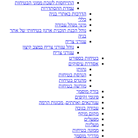
התייחסות לשכת ממוני הבטיחות
עמדת ההסתדרות
הדרכות באתרי בניה
כללי
מינוי מנהל עבודה
נוהל הכנת תוכנית ארגון בטיחותי של אתר
בניה
עגורני צריח
נוהל עגורני צריח במצב קיצון
עגורני צריח
בטיחות בספורט
אסדרת עיסוקים
גהותן
הנדסת בטיחות
מהנדס בטיחות
מורשה בטיחות
בודק מוסמך
פיגומי זקיפים
עגורנאים ואתתים, מכונות הרמה
עבודה בגובה
מקום מוקף
מפעלים
מעליות
ממונה בטיחות
מדריך מוסמך