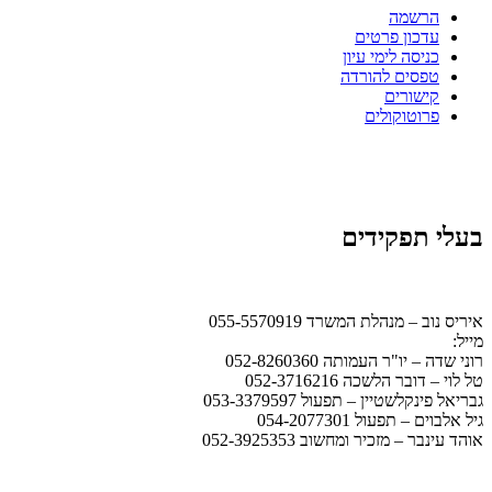
הרשמה
עדכון פרטים
כניסה לימי עיון
טפסים להורדה
קישורים
פרוטוקולים
בעלי תפקידים
איריס נוב – מנהלת המשרד 055-5570919
מייל:
office@ismb.co.il
רוני שדה – יו"ר העמותה 052-8260360
טל לוי – דובר הלשכה 052-3716216
גבריאל פינקלשטיין – תפעול 053-3379597
גיל אלבוים – תפעול 054-2077301
אוהד עינבר – מזכיר ומחשוב 052-3925353