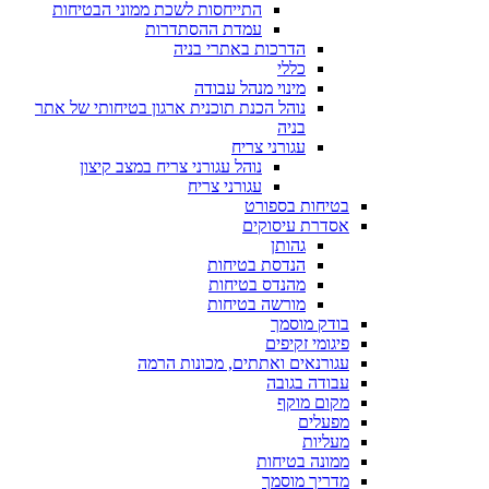
התייחסות לשכת ממוני הבטיחות
עמדת ההסתדרות
הדרכות באתרי בניה
כללי
מינוי מנהל עבודה
נוהל הכנת תוכנית ארגון בטיחותי של אתר
בניה
עגורני צריח
נוהל עגורני צריח במצב קיצון
עגורני צריח
בטיחות בספורט
אסדרת עיסוקים
גהותן
הנדסת בטיחות
מהנדס בטיחות
מורשה בטיחות
בודק מוסמך
פיגומי זקיפים
עגורנאים ואתתים, מכונות הרמה
עבודה בגובה
מקום מוקף
מפעלים
מעליות
ממונה בטיחות
מדריך מוסמך