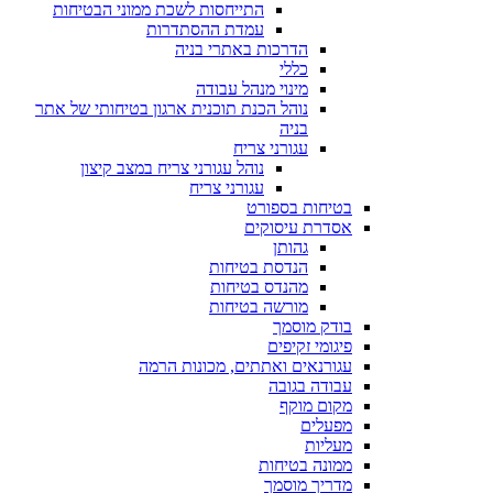
התייחסות לשכת ממוני הבטיחות
עמדת ההסתדרות
הדרכות באתרי בניה
כללי
מינוי מנהל עבודה
נוהל הכנת תוכנית ארגון בטיחותי של אתר
בניה
עגורני צריח
נוהל עגורני צריח במצב קיצון
עגורני צריח
בטיחות בספורט
אסדרת עיסוקים
גהותן
הנדסת בטיחות
מהנדס בטיחות
מורשה בטיחות
בודק מוסמך
פיגומי זקיפים
עגורנאים ואתתים, מכונות הרמה
עבודה בגובה
מקום מוקף
מפעלים
מעליות
ממונה בטיחות
מדריך מוסמך