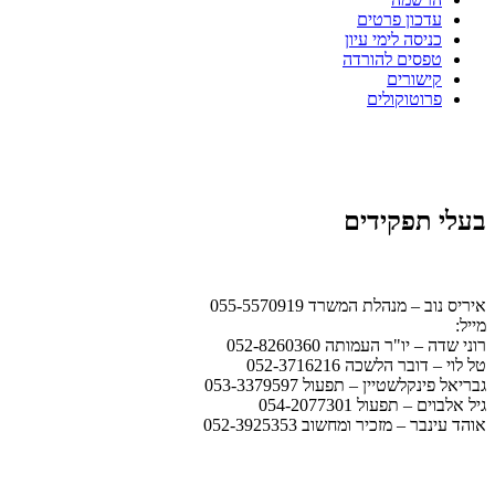
עדכון פרטים
כניסה לימי עיון
טפסים להורדה
קישורים
פרוטוקולים
בעלי תפקידים
איריס נוב – מנהלת המשרד 055-5570919
מייל:
office@ismb.co.il
רוני שדה – יו"ר העמותה 052-8260360
טל לוי – דובר הלשכה 052-3716216
גבריאל פינקלשטיין – תפעול 053-3379597
גיל אלבוים – תפעול 054-2077301
אוהד עינבר – מזכיר ומחשוב 052-3925353