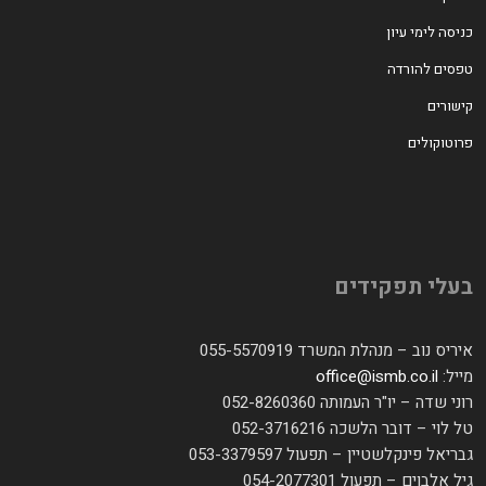
כניסה לימי עיון
טפסים להורדה
קישורים
פרוטוקולים
בעלי תפקידים
איריס נוב – מנהלת המשרד 055-5570919
מייל:
office@ismb.co.il
רוני שדה – יו"ר העמותה 052-8260360
טל לוי – דובר הלשכה 052-3716216
גבריאל פינקלשטיין – תפעול 053-3379597
גיל אלבוים – תפעול 054-2077301