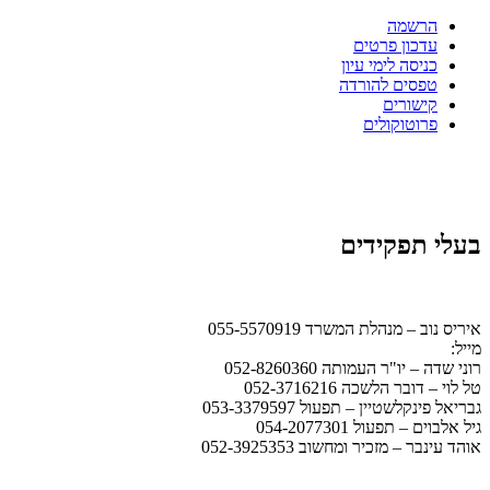
הרשמה
עדכון פרטים
כניסה לימי עיון
טפסים להורדה
קישורים
פרוטוקולים
בעלי תפקידים
איריס נוב – מנהלת המשרד 055-5570919
מייל:
office@ismb.co.il
רוני שדה – יו"ר העמותה 052-8260360
טל לוי – דובר הלשכה 052-3716216
גבריאל פינקלשטיין – תפעול 053-3379597
גיל אלבוים – תפעול 054-2077301
אוהד עינבר – מזכיר ומחשוב 052-3925353