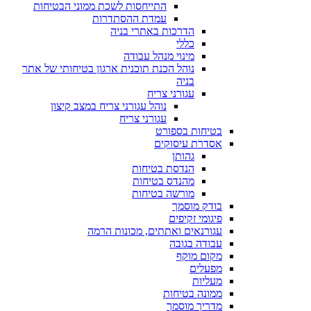
התייחסות לשכת ממוני הבטיחות
עמדת ההסתדרות
הדרכות באתרי בניה
כללי
מינוי מנהל עבודה
נוהל הכנת תוכנית ארגון בטיחותי של אתר
בניה
עגורני צריח
נוהל עגורני צריח במצב קיצון
עגורני צריח
בטיחות בספורט
אסדרת עיסוקים
גהותן
הנדסת בטיחות
מהנדס בטיחות
מורשה בטיחות
בודק מוסמך
פיגומי זקיפים
עגורנאים ואתתים, מכונות הרמה
עבודה בגובה
מקום מוקף
מפעלים
מעליות
ממונה בטיחות
מדריך מוסמך