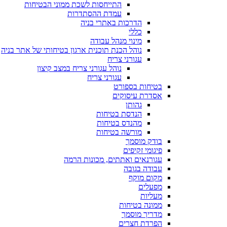
התייחסות לשכת ממוני הבטיחות
עמדת ההסתדרות
הדרכות באתרי בניה
כללי
מינוי מנהל עבודה
נוהל הכנת תוכנית ארגון בטיחותי של אתר בניה
עגורני צריח
נוהל עגורני צריח במצב קיצון
עגורני צריח
בטיחות בספורט
אסדרת עיסוקים
גהותן
הנדסת בטיחות
מהנדס בטיחות
מורשה בטיחות
בודק מוסמך
פיגומי זקיפים
עגורנאים ואתתים, מכונות הרמה
עבודה בגובה
מקום מוקף
מפעלים
מעליות
ממונה בטיחות
מדריך מוסמך
הפרדת חצרים