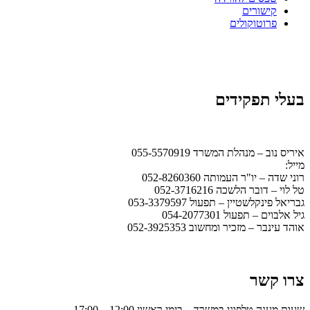
קישורים
פרוטוקולים
בעלי תפקידים
איריס נוב – מנהלת המשרד 055-5570919
מייל:
office@ismb.co.il
רוני שדה – יו"ר העמותה 052-8260360
טל לוי – דובר הלשכה 052-3716216
גבריאל פינקלשטיין – תפעול 053-3379597
גיל אלבוים – תפעול 054-2077301
אוהד עינבר – מזכיר ומחשוב 052-3925353
צרו קשר
שעות מענה טלפוני במשרד – בימי ראשון 12:00 – 17:00