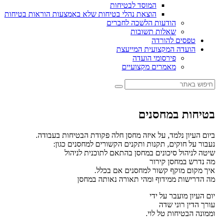
המוסד לבטיחות
הוצאת נהלי בטיחות שלא באמצעות הוראות בטיחות
הודעות הלשכה לחברים
שאלות תשובות
טפסים להורדה
הועדה המקצועית המייעצת
פירסומי הועדה
מאמרים מקצועיים
בטיחות במחסנים
ביום העיון נלמד, על איזה מחסן חלה פקודת הבטיחות בעבודה.
נעבור על חוקים, תקנות ותקנים הקשורים למחסנים כגון:
שיטה לניהול סיכונים במחסן בהתאם לתוכנית לניהול
מה נדרש במחסן קירור
איך מקום מוקף קשור למחסנים אם בכלל.
מה הדרישות ממידוף ומהי תאורה נאותה במחסן
יום העיון מועבר על ידי
עורך הדין רוני שדה
וממונה הבטיחות טל לוי.