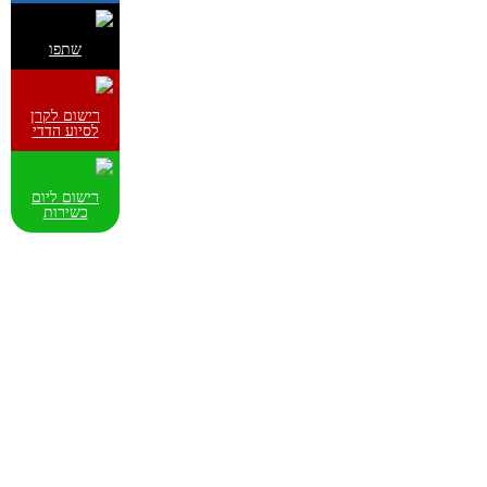
שתפו
רישום לקרן
לסיוע הדדי
רישום ליום
כשירות