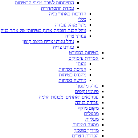
התייחסות לשכת ממוני הבטיחות
עמדת ההסתדרות
הדרכות באתרי בניה
כללי
מינוי מנהל עבודה
נוהל הכנת תוכנית ארגון בטיחותי של אתר בניה
עגורני צריח
נוהל עגורני צריח במצב קיצון
עגורני צריח
בטיחות בספורט
אסדרת עיסוקים
גהותן
הנדסת בטיחות
מהנדס בטיחות
מורשה בטיחות
בודק מוסמך
פיגומי זקיפים
עגורנאים ואתתים, מכונות הרמה
עבודה בגובה
מקום מוקף
מפעלים
מעליות
ממונה בטיחות
מדריך מוסמך
הפרדת חצרים