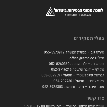
בעלי תפקידים
איריס נוב – מנהלת המשרד 055-5570919
מייל:
office@ismb.co.il
רוני שדה – יו"ר העמותה 052-8260360
טל לוי – דובר הלשכה 052-3716216
גבריאל פינקלשטיין – תפעול 053-3379597
גיל אלבוים – תפעול 054-2077301
אוהד עינבר – מזכיר ומחשוב 052-3925353
צרו קשר
שעות מענה טלפוני במשרד – בימי ראשון 12:00 – 17:00