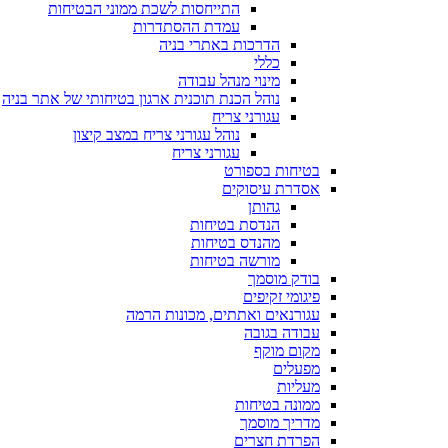
התייחסות לשכת ממוני הבטיחות
עמדת ההסתדרות
הדרכות באתרי בניה
כללי
מינוי מנהל עבודה
נוהל הכנת תוכנית ארגון בטיחותי של אתר בניה
עגורני צריח
נוהל עגורני צריח במצב קיצון
עגורני צריח
בטיחות בספורט
אסדרת עיסוקים
גהותן
הנדסת בטיחות
מהנדס בטיחות
מורשה בטיחות
בודק מוסמך
פיגומי זקיפים
עגורנאים ואתתים, מכונות הרמה
עבודה בגובה
מקום מוקף
מפעלים
מעליות
ממונה בטיחות
מדריך מוסמך
הפרדת חצרים