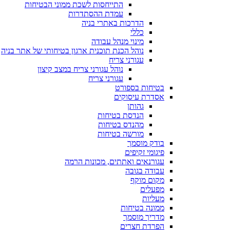
התייחסות לשכת ממוני הבטיחות
עמדת ההסתדרות
הדרכות באתרי בניה
כללי
מינוי מנהל עבודה
נוהל הכנת תוכנית ארגון בטיחותי של אתר בניה
עגורני צריח
נוהל עגורני צריח במצב קיצון
עגורני צריח
בטיחות בספורט
אסדרת עיסוקים
גהותן
הנדסת בטיחות
מהנדס בטיחות
מורשה בטיחות
בודק מוסמך
פיגומי זקיפים
עגורנאים ואתתים, מכונות הרמה
עבודה בגובה
מקום מוקף
מפעלים
מעליות
ממונה בטיחות
מדריך מוסמך
הפרדת חצרים