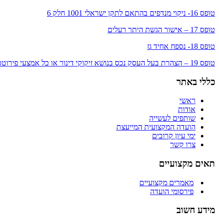
טופס 16- ניקוי מנדפים בהתאם לתקן ישראלי 1001 חלק 6
טופס 17 – אישור הגשת היתר רעלים
טופס 18- נספח אחיד גז
טופס 19 – הצהרת בעל העסק נכס בנושא זיקוקי דינור או כל אמצעי פירוטכניקה
כללי באתר
ראשי
אודות
שותפים לעשייה
הועדה המקצועית המייעצת
ימי עיון קרובים
צרו קשר
תאים מקצועיים
מאמרים מקצועיים
פירסומי הועדה
מידע חשוב