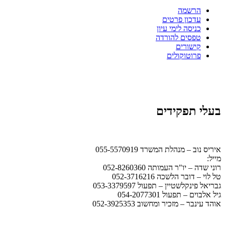
הרשמה
עדכון פרטים
כניסה לימי עיון
טפסים להורדה
קישורים
פרוטוקולים
בעלי תפקידים
איריס נוב – מנהלת המשרד 055-5570919
מייל:
office@ismb.co.il
רוני שדה – יו"ר העמותה 052-8260360
טל לוי – דובר הלשכה 052-3716216
גבריאל פינקלשטיין – תפעול 053-3379597
גיל אלבוים – תפעול 054-2077301
אוהד עינבר – מזכיר ומחשוב 052-3925353