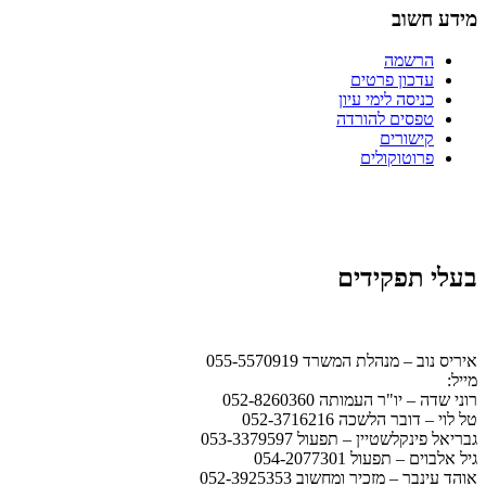
מידע חשוב
הרשמה
עדכון פרטים
כניסה לימי עיון
טפסים להורדה
קישורים
פרוטוקולים
בעלי תפקידים
איריס נוב – מנהלת המשרד 055-5570919
מייל:
office@ismb.co.il
רוני שדה – יו"ר העמותה 052-8260360
טל לוי – דובר הלשכה 052-3716216
גבריאל פינקלשטיין – תפעול 053-3379597
גיל אלבוים – תפעול 054-2077301
אוהד עינבר – מזכיר ומחשוב 052-3925353