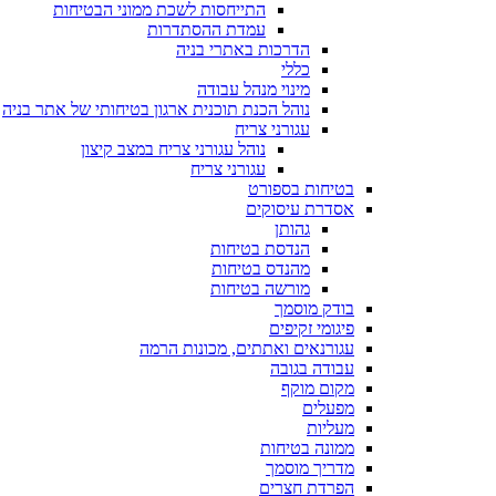
התייחסות לשכת ממוני הבטיחות
עמדת ההסתדרות
הדרכות באתרי בניה
כללי
מינוי מנהל עבודה
נוהל הכנת תוכנית ארגון בטיחותי של אתר בניה
עגורני צריח
נוהל עגורני צריח במצב קיצון
עגורני צריח
בטיחות בספורט
אסדרת עיסוקים
גהותן
הנדסת בטיחות
מהנדס בטיחות
מורשה בטיחות
בודק מוסמך
פיגומי זקיפים
עגורנאים ואתתים, מכונות הרמה
עבודה בגובה
מקום מוקף
מפעלים
מעליות
ממונה בטיחות
מדריך מוסמך
הפרדת חצרים