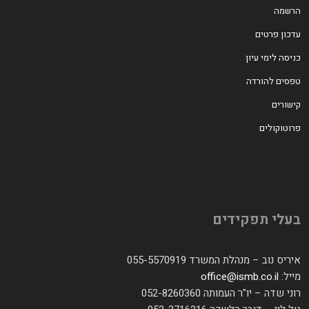
הרשמה
עדכון פרטים
כניסה לימי עיון
טפסים להורדה
קישורים
פרוטוקולים
בעלי תפקידים
איריס נוב – מנהלת המשרד 055-5570919
מייל:
office@ismb.co.il
רוני שדה – יו"ר העמותה 052-8260360